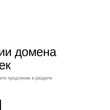
ции домена
тек
ите продление в разделе