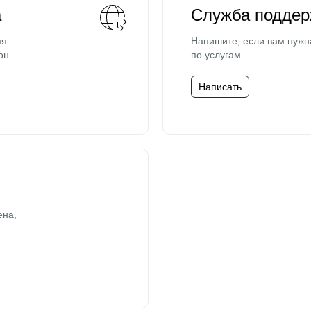
а
Служба поддер
мя
Напишите, если вам нужн
он.
по услугам.
Написать
ена,