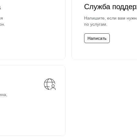
а
Служба поддер
мя
Напишите, если вам нужн
он.
по услугам.
Написать
ена,