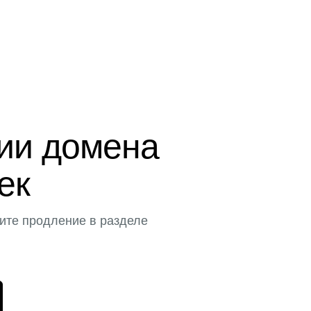
ции домена
тек
ите продление в разделе