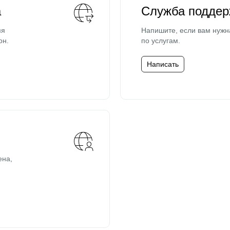
а
Служба поддер
мя
Напишите, если вам нужн
он.
по услугам.
Написать
ена,