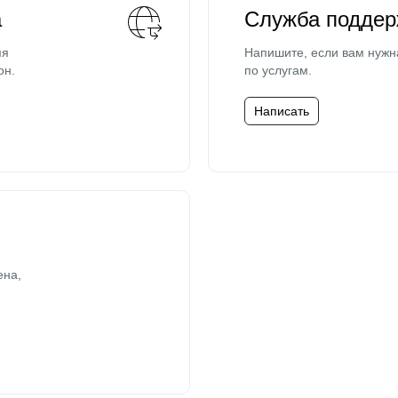
а
Служба поддер
мя
Напишите, если вам нужн
он.
по услугам.
Написать
ена,